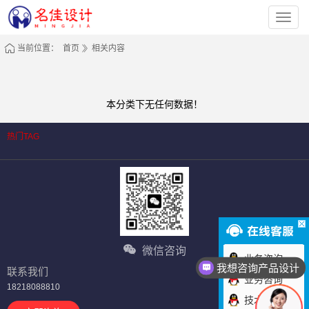
深
圳
市
名
当前位置：
首页
相关内容
佳
工
业
设
计
有
本分类下无任何数据！
限
公
司
热门TAG
微信咨询
业务咨询
我想咨询产品设计
联系我们
业务咨询
18218088810
技术咨询