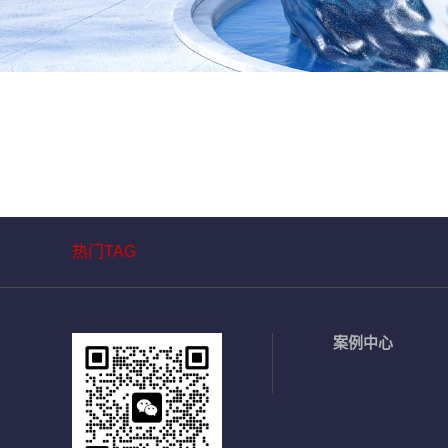
热门TAG
案例中心