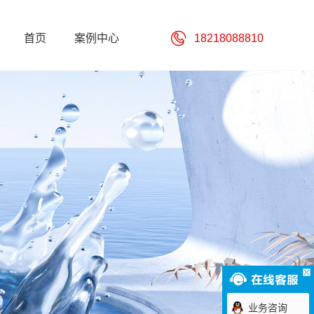
首页
案例中心
18218088810
业务咨询