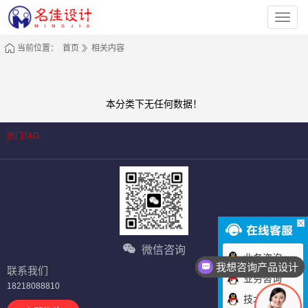
深
圳
市
名
当前位置：
首页
相关内容
佳
工
业
设
计
有
本分类下无任何数据！
限
公
司
热门TAG
微信咨询
业务咨询
我想咨询产品设计
联系我们
业务咨询
18218088810
技术咨询