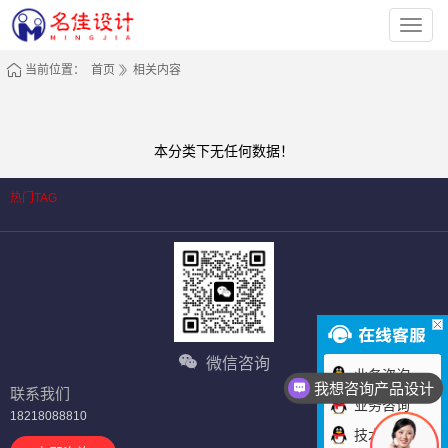
深
圳
市
名
当前位置：
首页
相关内容
佳
工
业
设
计
有
本分类下无任何数据！
限
公
司
热门TAG
微信咨询
业务咨询
我想咨询产品设计
联系我们
业务咨询
18218088810
技术咨询